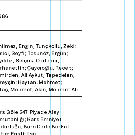
E
n
g
l
i
s
h
986
nilmez, Engin; Tunçkollu, Zeki;
sici, Seyfi; Tosunöz, Ergün;
yıldız, Selçuk; Özdemir,
rhanettin; Çaycıoğlu, Recep;
mirden, Ali Aykut; Tepedelen,
reyşin; Haytan, Mehmet;
taş, Mehmet; Akın, Mehmet Ali
rs Göle 247. Piyade Alay
mutanlığı; Kars Emniyet
dürlüğü; Kars Dede Korkut
itim Enstitüsü