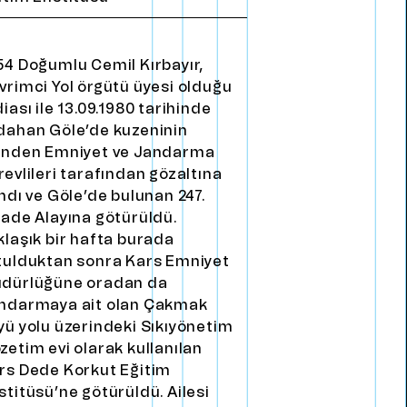
54 doğumlu Cemil Kırbayır,
vrimci Yol örgütü üyesi olduğu
diası ile 13.09.1980 tarihinde
dahan Göle’de kuzeninin
inden Emniyet ve Jandarma
revlileri tarafından gözaltına
ındı ve Göle’de bulunan 247.
yade Alayına götürüldü.
klaşık bir hafta burada
tulduktan sonra Kars Emniyet
dürlüğüne oradan da
ndarmaya ait olan Çakmak
yü yolu üzerindeki Sıkıyönetim
zetim evi olarak kullanılan
rs Dede Korkut Eğitim
stitüsü’ne götürüldü. Ailesi