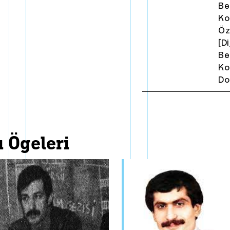
Be
Ko
Öz
[D
Be
Ko
Do
ı ögeleri