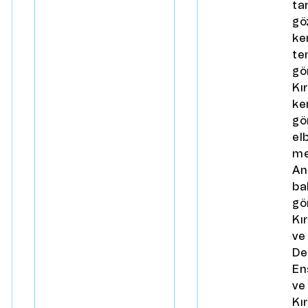
ta
gö
ke
te
gö
Kı
ke
gö
el
me
An
ba
gö
Kı
ve
De
En
ve
Kı