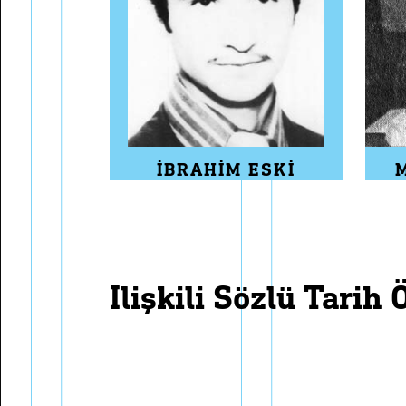
İBRAHIM ESKI
i̇lişkili sözlü tarih 