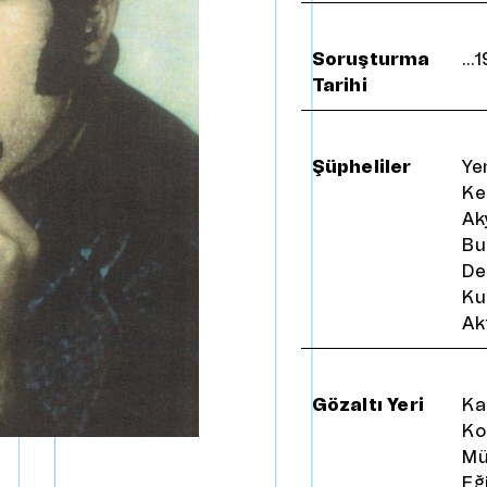
ışmanlar
B
a
s
ı
n
daşlar
Soruşturma
…1
Tarihi
odoloji ve Politikalar
Şüpheliler
Ye
Ke
Ak
Bu
De
Ku
Ak
Gözaltı Yeri
Ka
Ko
Mü
Eğ