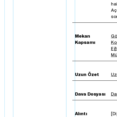
ha
Aç
so
Mekan
Gö
Kapsamı
Ko
Eğ
Mü
Uzun Özet
Uz
Dava Dosyası
Da
Alıntı
[D