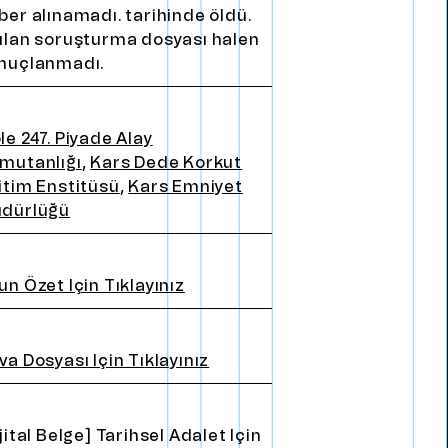
ber alınamadı. tarihinde öldü.
ılan soruşturma dosyası halen
nuçlanmadı.
le 247. Piyade Alay
mutanlığı
,
Kars Dede Korkut
itim Enstitüsü
,
Kars Emniyet
dürlüğü
un özet için tıklayınız
va Dosyası için tıklayınız
ijital Belge] Tarihsel Adalet için