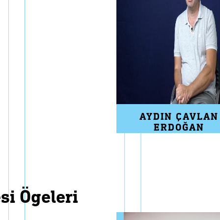
AYDIN ÇAVLAN
ERDOĞAN
esi ögeleri