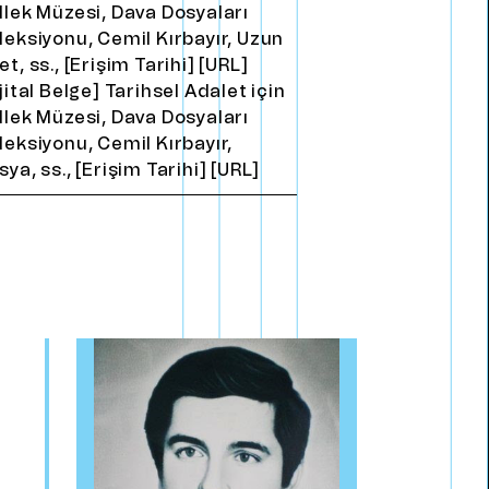
llek Müzesi, Dava Dosyaları
leksiyonu, Cemil Kırbayır, Uzun
et, ss., [Erişim Tarihi] [URL]
ijital Belge] Tarihsel Adalet için
llek Müzesi, Dava Dosyaları
leksiyonu, Cemil Kırbayır,
sya, ss., [Erişim Tarihi] [URL]