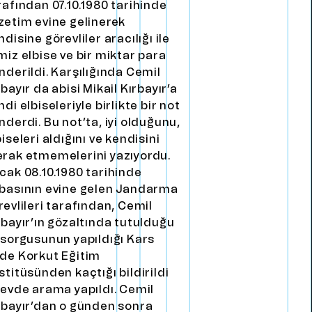
rafından 07.10.1980 tarihinde
zetim evine gelinerek
ndisine görevliler aracılığı ile
miz elbise ve bir miktar para
nderildi. Karşılığında Cemil
rbayır da abisi Mikail Kırbayır’a
ndi elbiseleriyle birlikte bir not
nderdi. Bu not’ta, iyi olduğunu,
biseleri aldığını ve kendisini
rak etmemelerini yazıyordu.
cak 08.10.1980 tarihinde
basının evine gelen Jandarma
revlileri tarafından, Cemil
rbayır’ın gözaltında tutulduğu
 sorgusunun yapıldığı Kars
de Korkut Eğitim
stitüsünden kaçtığı bildirildi
 evde arama yapıldı. Cemil
rbayır’dan o günden sonra