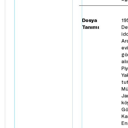
Dosya
19
Tanımı
De
id
Ar
ev
gö
al
Pi
Ya
tu
Mü
Ja
kö
Gö
Ka
En