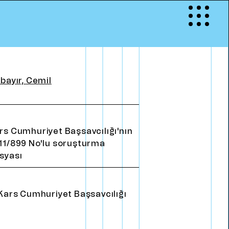
Menu
S
İ
Y
İ
İ
ş
k
e
n
c
e
H
a
r
i
t
a
s
ı
”
E
Ğ
İ
T
İ
M
R
I
rbayır, Cemil
OKRASİ”
u ve Drama
emokrasi
rs Cumhuriyet Başsavcılığı'nın
11/899 No'lu soruşturma
syası
İ
l
e
t
i
ş
i
m
Kars Cumhuriyet Başsavcılığı