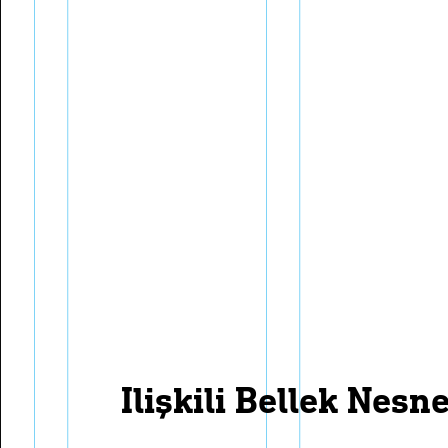
i̇lişkili bellek nesn