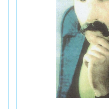
Bülend Ulusu'nun Basın
Dan
Toplantıları
Pay
Zaman Çizelgesi
Met