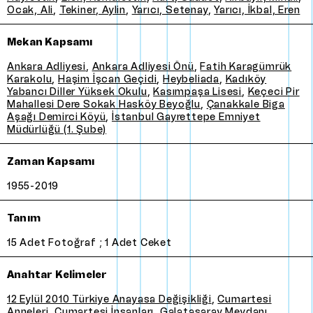
Ocak, Ali
,
Tekiner, Aylin
,
Yarıcı, Setenay
,
Yarıcı, İkbal, Eren
Mekan Kapsamı
Ankara Adliyesi
,
Ankara Adliyesi Önü
,
Fatih Karagümrük
Karakolu
,
Haşim İşcan Geçidi
,
Heybeliada
,
Kadıköy
Yabancı Diller Yüksek Okulu
,
Kasımpaşa Lisesi
,
Keçeci Pir
Mahallesi Dere Sokak Hasköy Beyoğlu
,
Çanakkale Biga
Aşağı Demirci Köyü
,
İstanbul Gayrettepe Emniyet
Müdürlüğü (1. Şube)
Zaman Kapsamı
1955-2019
Tanım
15 adet fotoğraf ; 1 adet ceket
Anahtar Kelimeler
12 Eylül 2010 Türkiye Anayasa Değişikliği
,
Cumartesi
Anneleri
,
Cumartesi İnsanları
,
Galatasaray Meydanı
,