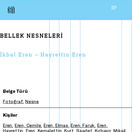
Skip
Menu
to
main
BELLEK NESNELERI
content
İkbal Eren – Hayrettin Eren
Belge Türü
Fotoğraf
,
Nesne
Kişiler
Eren
,
Eren, Cemile
,
Eren, Elmas
,
Eren, Faruk
,
Eren,
Hayrettin
,
Eren, Kemalettin
,
Kurt, Saadet
,
Kırbayır, Mikail
,