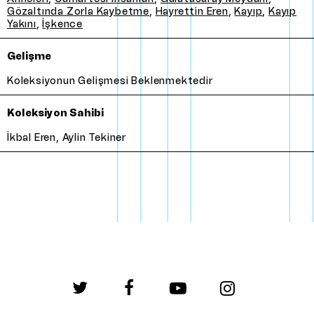
Gözaltında Zorla Kaybetme
,
Hayrettin Eren
,
Kayıp
,
Kayıp
Yakını
,
İşkence
Gelişme
Koleksiyonun gelişmesi beklenmektedir
Koleksiyon Sahibi
İkbal Eren, Aylin Tekiner
twitter
facebook
youtube
instagram