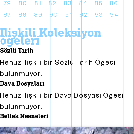
79
80
81
82
83
84
85
86
87
88
89
90
91
92
93
94
i̇lişkili koleksiyon
ögeleri
sözlü tarih
Henüz ilişkili bir Sözlü Tarih Ögesi
bulunmuyor.
dava dosyaları
Henüz ilişkili bir Dava Dosyası Ögesi
bulunmuyor.
bellek nesneleri