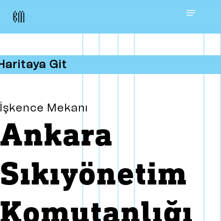
Skip
Menu
to
main
Haritaya Git
content
İşkence Mekanı
Ankara
Sıkıyönetim
Komutanlığı