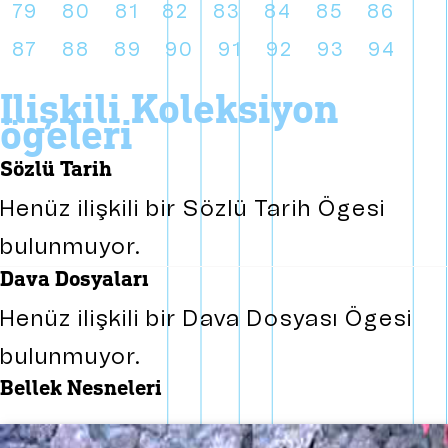
79
80
81
82
83
84
85
86
87
88
89
90
91
92
93
94
i̇lişkili koleksiyon
ögeleri
sözlü tarih
Henüz ilişkili bir Sözlü Tarih Ögesi
bulunmuyor.
dava dosyaları
Henüz ilişkili bir Dava Dosyası Ögesi
bulunmuyor.
bellek nesneleri