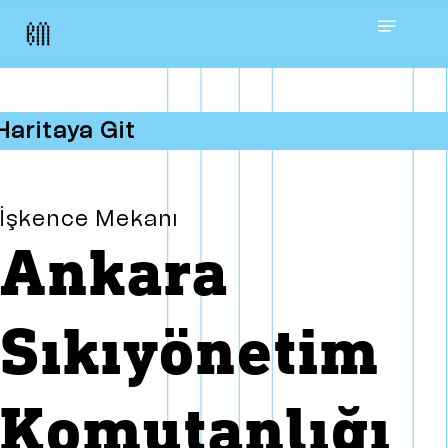
Skip
Menu
to
main
Haritaya Git
content
İşkence Mekanı
Ankara
Sıkıyönetim
Komutanlığı